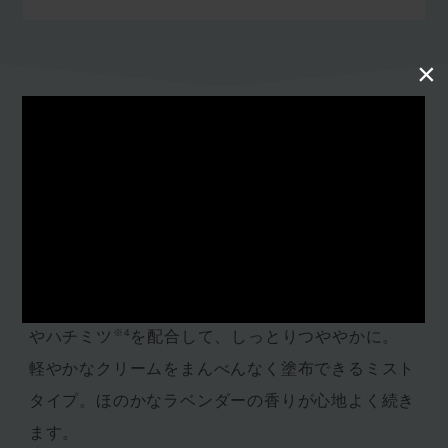
×
Recommended Points
おすすめポイント
傷んでパサつく髪を、しなやかに整える洗い流さな
※1
いトリートメント。
アロエベラ
、タマヌオイル
※2
※3
、ローズマリーオイル
といった植物由来の成分
※4
やハチミツ
を配合して、しっとりつややかに。
軽やかなクリームをまんべんなく塗布できるミスト
タイプ。ほのかなラベンダーの香りが心地よく続き
ます。