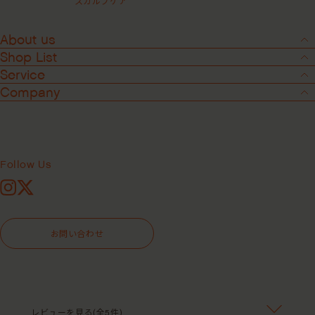
スカルプケア
About us
Shop List
Service
Company
Follow Us
Instagram
X
8
-
8
お問い合わせ
スイートスピリットリーブインコン
ディショナー ＜洗い流さないヘアト
リートメント＞
レビューを見る(全5件)