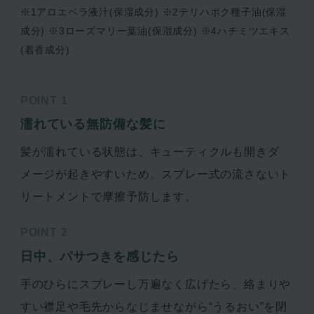
※1アロエベラ液汁(保湿成分) ※2テリハボク種子油(保湿
成分) ※3ローズマリー葉油(保湿成分) ※4ハチミツエキス
(着香成分)
POINT 1
濡れている無防備な髪に
髪が濡れている状態は、キューティクルも開きダ
メージが起きやすいため、スプレー式の流さないト
リートメントで摩擦予防します。
POINT 2
日中、パサつきを感じたら
手のひらにスプレーし万遍なく広げたら、絡まりや
すい襟足や毛先からなじませながら“うるおい”を閉