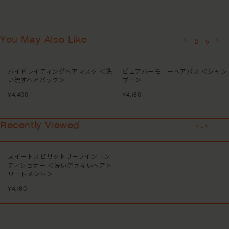
You May Also Like
3
-
5
洗
ピュアハーモニーヘアバス ＜シャン
ピュアインスピレーションデイリ
プー＞
コンディショナー ＜ヘアコンディ
ショナー＞
¥4,180
¥4,400
Recently Viewed
1
-
1
スイートスピリットリーブインコン
ディショナー ＜洗い流さないヘアト
リートメント＞
¥4,180