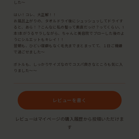
した〜
はい！コレ、大正解！！
お風呂上がりの、タオルドライ後にシュッシュッしてドライす
ると、あら！？こんなに私の髪って素直だっけ？ってくらい、1
本1本がうるサラしながら、ちゃんと美容院でブローした後のよ
うにシルエットもキレイ！！
翌朝も、ひどい寝癖もなく毛先までまとまってて、１日ご機嫌
で過ごせました〜
ボトルも、しっかりサイズなのでコスパ良きなところも気に入
りました〜〜
レビューを書く
レビューはマイページの購入履歴から投稿いただけま
す