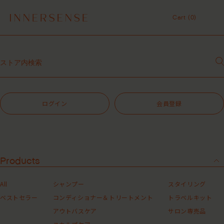
１点以上ご購入で、シャンプーコンディショナーサンプル（２種）プレ
ゼント中！
Cart (
0
)
7,700円（税込）以上ご購入で、「ピュアクラリファイングマスク
59mL」をプレゼント中！
Cart (
0
)
MASHグループの会員ポイントサービスについてのご案内
レビュー1投稿につき30ポイントプレゼント中！
【重要】お盆期間中のお問い合わせと商品配送に関しまして
令和8年熊本地震 被災地支援について
１点以上ご購入で、シャンプーコンディショナーサンプル（２種）プレ
ゼント中！
ログイン
会員登録
7,700円（税込）以上ご購入で、「ピュアクラリファイングマスク
59mL」をプレゼント中！
MASHグループの会員ポイントサービスについてのご案内
レビュー1投稿につき30ポイントプレゼント中！
Products
All
シャンプー
スタイリング
ベストセラー
コンディショナー＆トリートメント
トラベルキット
アウトバスケア
サロン専売品