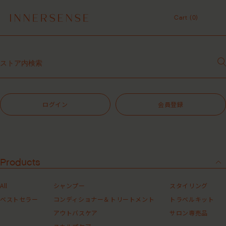
１点以上ご購入で、シャンプーコンディショナーサンプル（２種）プレ
ゼント中！
Cart (
0
)
7,700円（税込）以上ご購入で、「ピュアクラリファイングマスク
59mL」をプレゼント中！
Cart (
0
)
MASHグループの会員ポイントサービスについてのご案内
レビュー1投稿につき30ポイントプレゼント中！
【重要】お盆期間中のお問い合わせと商品配送に関しまして
令和8年熊本地震 被災地支援について
１点以上ご購入で、シャンプーコンディショナーサンプル（２種）プレ
ゼント中！
ログイン
会員登録
7,700円（税込）以上ご購入で、「ピュアクラリファイングマスク
59mL」をプレゼント中！
MASHグループの会員ポイントサービスについてのご案内
レビュー1投稿につき30ポイントプレゼント中！
Products
All
シャンプー
スタイリング
ベストセラー
コンディショナー＆トリートメント
トラベルキット
ベストセラー
アウトバスケア
サロン専売品
10件