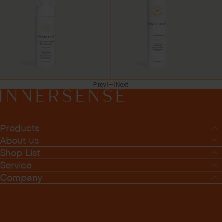
1
1
Prev
Next
Products
About us
Shop List
Service
Company