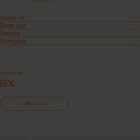
スカルプケア
About us
Filter
Shop List
ALL
アウトバスケア
サロン専売品
Service
ピュアクラリファイングマスク ＜洗い
スイートスピリットリーブインコンデ
ベストセラー
スカルプケア
流すヘアパック＞
ィショナー ＜洗い流さないヘアトリー
Company
シャンプー
スタイリング
トメント＞
¥4,400
コンディショナー&トリ
トラベルキット
¥4,180
ートメント
Follow Us
Instagram
X
お問い合わせ
ハイドレイティングクリームコンディ
ハイドレイティングヘアマスク ＜洗い
ショナー ＜ヘアコンディショナー＞
流すヘアパック＞
¥4,400
¥4,400