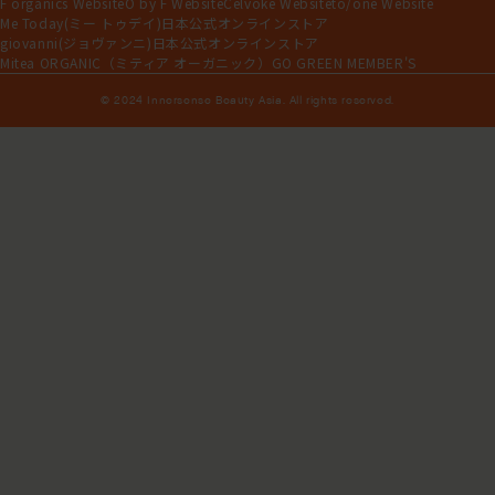
F organics Website
O by F Website
Celvoke Website
to/one Website
Me Today(ミー トゥデイ)日本公式オンラインストア
giovanni(ジョヴァンニ)日本公式オンラインストア
Mitea ORGANIC（ミティア オーガニック）
GO GREEN MEMBER'S
© 2024 Innersense Beauty Asia. All rights reserved.