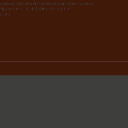
 Website
O by F Website
Celvoke Website
to/one Website
anni(ジョヴァンニ)日本公式オンラインストア
BER'S