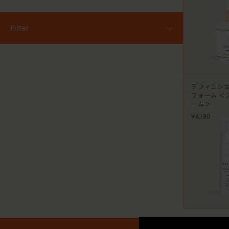
Filter
ALL
ベストセラー
シャンプー
コンディショナー&トリートメント
デフィニシ
アウトバスケア
フォーム ＜
スカルプケア
ーム＞
スタイリング
トラベルキット
¥4,180
サロン専売品