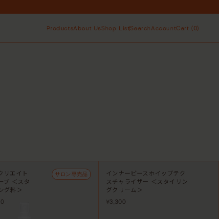
！
ト中！
Products
About Us
Shop List
Search
Account
Cart (
0
)
All
ブランドストーリー
お取り扱い店舗
シャンプー
スタイリング
ベストセラー
サステナビリティ
オンラインストア
コンディショナ
トラベルキッ
カートに商品がありません。
ー＆トリート
ト
メント
！
サロン専売品
アウトバスケ
カートにすすむ
ト中！
ア
スカルプケア
クリエイト
インナーピースホイップテク
サロン専売品
ーブ ＜スタ
スチャライザー ＜スタイリン
ング料＞
グクリーム＞
80
¥3,300