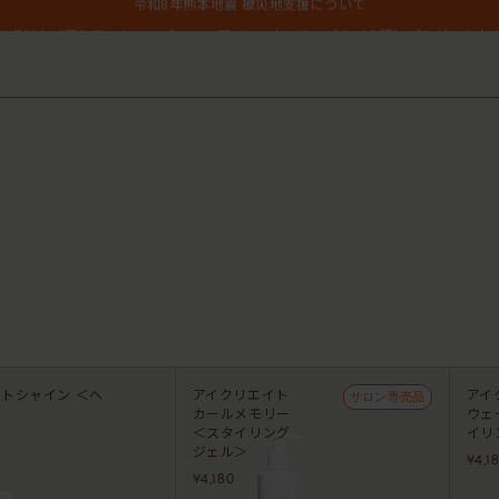
１点以上ご購入で、シャンプーコンディショナーサンプル（２種）プレゼント中
700円（税込）以上ご購入で、「ピュアクラリファイングマスク59mL」をプレゼン
MASHグループの会員ポイントサービスについてのご案内
レビュー1投稿につき30ポイントプレゼント中！
【重要】お盆期間中のお問い合わせと商品配送に関しまして
令和8年熊本地震 被災地支援について
１点以上ご購入で、シャンプーコンディショナーサンプル（２種）プレゼント中
700円（税込）以上ご購入で、「ピュアクラリファイングマスク59mL」をプレゼン
MASHグループの会員ポイントサービスについてのご案内
レビュー1投稿につき30ポイントプレゼント中！
トシャイン ＜ヘ
アイクリエイト
アイ
サロン専売品
カールメモリー
ウェ
＜スタイリング
イリ
ジェル＞
¥4,1
¥4,180