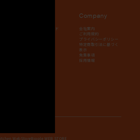
p List
Service
Company
り扱い店舗
ユーザーガイド
会社案内
ラインスト
よくある質問
ご利用規約
（FAQ）
プライバシーポリシー
マイページ
特定商取引法に基づく
表示
免責事項
採用情報
itchen WebStore
Biople WEB STORE