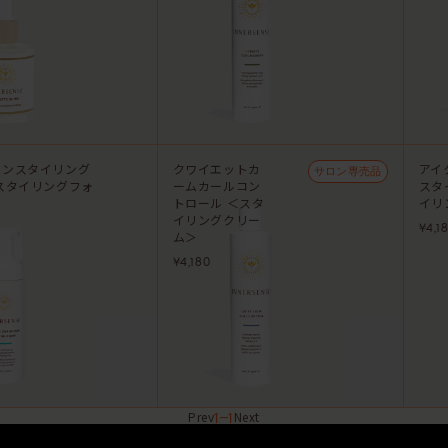
ョンスタイリング
クワイエットカ
アイ
サロン専売品
スタイリングフォ
ームカールコン
スタ
トロール ＜スタ
イリ
イリングクリー
¥4,1
ム＞
¥4,180
1
1
Prev
Next