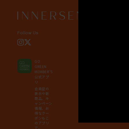
Follow Us
Instagram
X
GO
GREEN
MEMBER'S
公式アプ
リ
会員証の
表示や新
商品、キ
ャンペーン
情報、お
得なクー
ポンもこ
のアプリ
で。