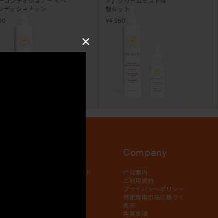
ーコンディショナー ＜ヘ
ア】クリームミスト体
ンディショナー＞
験セット
00
¥4,950
×
p List
Service
Company
り扱い店舗
ユーザーガイド
会社案内
ラインスト
よくある質問
ご利用規約
（FAQ）
プライバシーポリシー
マイページ
特定商取引法に基づく
表示
免責事項