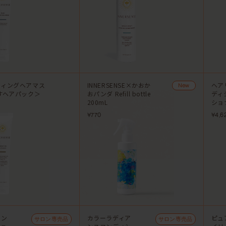
ティングヘアマス
INNERSENSE×かおか
ヘア
New
すヘアパック＞
おパンダ Refill bottle
ディ
200mL
ショ
¥770
¥4,6
ラン
カラーラディア
ピュ
サロン専売品
サロン専売品