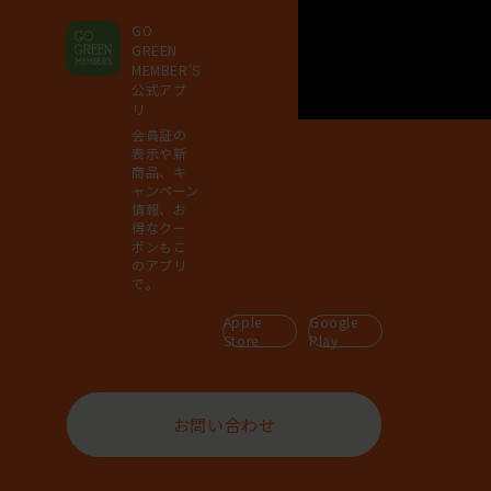
GO
GREEN
MEMBER'S
公式アプ
リ
会員証の
表示や新
商品、キ
ャンペーン
情報、お
得なクー
ポンもこ
のアプリ
で。
Apple
Google
Store
Play
お問い合わせ