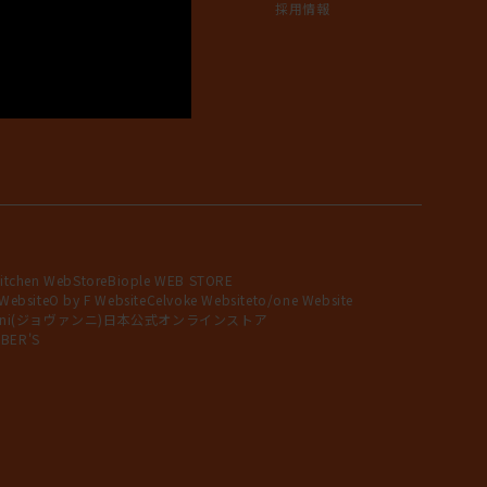
採用情報
itchen WebStore
Biople WEB STORE
 Website
O by F Website
Celvoke Website
to/one Website
anni(ジョヴァンニ)日本公式オンラインストア
BER'S