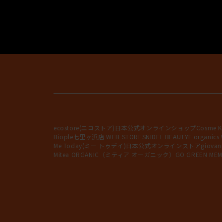
スカルプケア
スタイリング
トラベルキット
サロン専売品
ecostore(エコストア)日本公式オンラインショップ
Cosme K
Biople七里ヶ浜店 WEB STORE
SNIDEL BEAUTY
F organics
Me Today(ミー トゥデイ)日本公式オンラインストア
giov
Mitea ORGANIC（ミティア オーガニック）
GO GREEN MEM