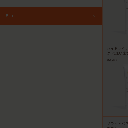
Filter
ALL
ベストセラー
シャンプー
コンディショナー&トリートメント
ハイドレイ
アウトバスケア
ク ＜洗い流
スカルプケア
スタイリング
¥4,400
トラベルキット
サロン専売品
ブライトバ