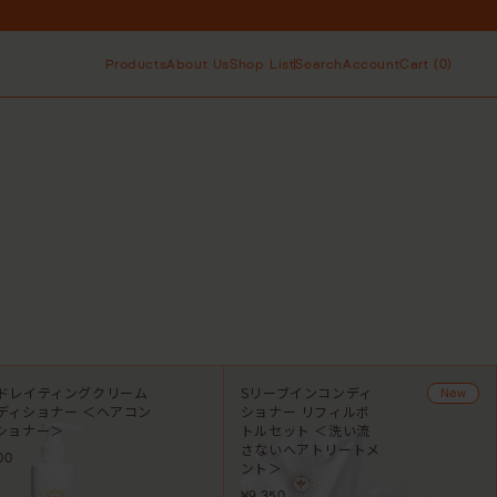
！
Products
About Us
Shop List
Search
Account
Cart (
0
)
ト中！
All
ブランドストーリー
お取り扱い店舗
シャンプー
スタイリング
ベストセラー
サステナビリティ
オンラインストア
コンディショナ
トラベルキッ
カートに商品がありません。
ー＆トリート
ト
メント
サロン専売品
アウトバスケ
！
カートにすすむ
ア
ト中！
スカルプケア
ドレイティングクリーム
Sリーブインコンディ
New
ディショナー ＜ヘアコン
ショナー リフィルボ
ショナー＞
トルセット ＜洗い流
さないヘアトリートメ
00
ント＞
¥9,350