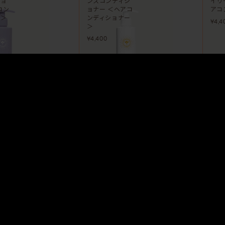
ショ
ンスコンディシ
イリ
コン
ョナー ＜ヘアコ
アコ
ー＞
ンディショナー
¥4,4
＞
¥4,400
1
1
Prev
Next
Products
About us
Sho
All
ブランドストー
お取
ベストセラー
リー
オン
シャンプー
サステナビリテ
ア
コンディショナー＆ト
ィ
リートメント
アウトバスケア