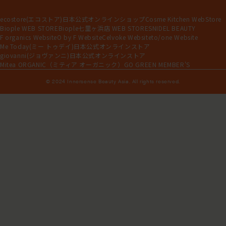
ecostore(エコストア)日本公式オンラインショップ
Cosme Kitchen WebStore
Biople WEB STORE
Biople七里ヶ浜店 WEB STORE
SNIDEL BEAUTY
F organics Website
O by F Website
Celvoke Website
to/one Website
Me Today(ミー トゥデイ)日本公式オンラインストア
giovanni(ジョヴァンニ)日本公式オンラインストア
Mitea ORGANIC（ミティア オーガニック）
GO GREEN MEMBER'S
© 2024 Innersense Beauty Asia. All rights reserved.