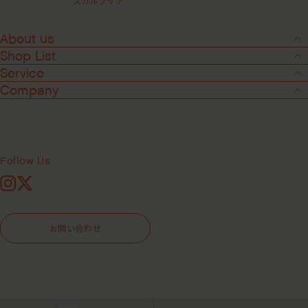
スカルプケア
About us
Filter
Shop List
ALL
アウトバスケア
サロン専売品
Service
ピュアクラリファイングマスク ＜洗い
スイートスピリットリーブインコンデ
ベストセラー
スカルプケア
流すヘアパック＞
ィショナー ＜洗い流さないヘアトリー
Company
シャンプー
スタイリング
トメント＞
¥4,400
コンディショナー&トリ
トラベルキット
¥4,180
ートメント
Follow Us
Instagram
X
お問い合わせ
ハイドレイティングクリームコンディ
ハイドレイティングクリームヘアバス
ショナー ＜ヘアコンディショナー＞
＜シャンプー＞
¥4,400
¥4,180