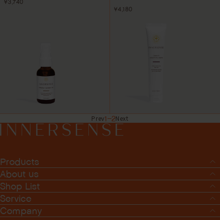
¥3,740
¥4,180
1
2
Prev
Next
Products
About us
Shop List
Service
Company