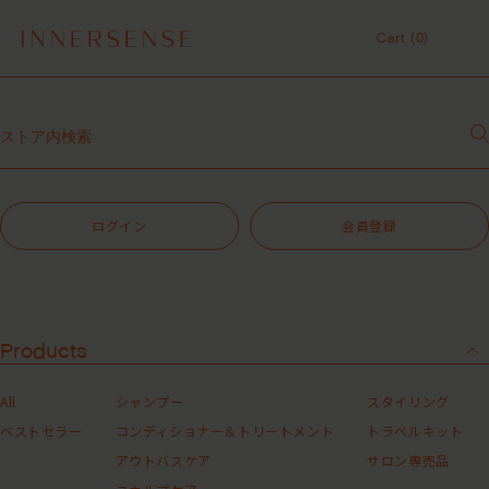
令和8年熊本地震 被災地支援について
１点以上ご購入で、シャンプーコンディショナーサンプル（２種）プレ
Cart (
0
)
ゼント中！
7,700円（税込）以上ご購入で、「ピュアクラリファイングマスク
Cart (
0
)
59mL」をプレゼント中！
MASHグループの会員ポイントサービスについてのご案内
レビュー1投稿につき30ポイントプレゼント中！
【重要】お盆期間中のお問い合わせと商品配送に関しまして
令和8年熊本地震 被災地支援について
ログイン
会員登録
１点以上ご購入で、シャンプーコンディショナーサンプル（２種）プレ
ゼント中！
7,700円（税込）以上ご購入で、「ピュアクラリファイングマスク
59mL」をプレゼント中！
MASHグループの会員ポイントサービスについてのご案内
レビュー1投稿につき30ポイントプレゼント中！
Products
All
シャンプー
スタイリング
ベストセラー
コンディショナー＆トリートメント
トラベルキット
ALL
アウトバスケア
サロン専売品
34件