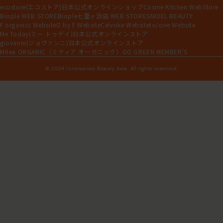
ecostore(エコストア)日本公式オンラインショップ
Cosme Kitchen WebStore
Biople WEB STORE
Biople七里ヶ浜店 WEB STORE
SNIDEL BEAUTY
F organics Website
O by F Website
Celvoke Website
to/one Website
Me Today(ミー トゥデイ)日本公式オンラインストア
giovanni(ジョヴァンニ)日本公式オンラインストア
Mitea ORGANIC（ミティア オーガニック）
GO GREEN MEMBER'S
© 2024 Innersense Beauty Asia. All rights reserved.