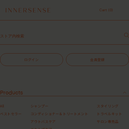
令和8年熊本地震 被災地支援について
Cart (
0
)
１点以上ご購入で、シャンプーコンディショナーサンプル（２種）プレ
ゼント中！
Cart (
0
)
7,700円（税込）以上ご購入で、「ピュアクラリファイングマスク
59mL」をプレゼント中！
MASHグループの会員ポイントサービスについてのご案内
レビュー1投稿につき30ポイントプレゼント中！
【重要】お盆期間中のお問い合わせと商品配送に関しまして
令和8年熊本地震 被災地支援について
ログイン
会員登録
１点以上ご購入で、シャンプーコンディショナーサンプル（２種）プレ
ゼント中！
7,700円（税込）以上ご購入で、「ピュアクラリファイングマスク
59mL」をプレゼント中！
MASHグループの会員ポイントサービスについてのご案内
レビュー1投稿につき30ポイントプレゼント中！
Products
All
シャンプー
スタイリング
ベストセラー
コンディショナー＆トリートメント
トラベルキット
スカルプケア
アウトバスケア
サロン専売品
3件