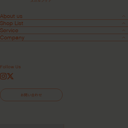
スカルプケア
About us
Filter
Shop List
ALL
アウトバスケア
サロン専売品
Service
ヘアリニューデイリーアクティブセラ
ヘアリニュープレウォ
サロン専売品
ベストセラー
スカルプケア
ム ＜頭皮用トリートメント＞
ッシュトリートメント
Company
シャンプー
スタイリング
＜頭皮用トリートメン
¥5,500
コンディショナー&トリ
トラベルキット
ト＞
ートメント
¥5,060
Follow Us
Instagram
X
お問い合わせ
トゥルーエンライトメントスカルプス
クラブ ＜頭皮用スクラブ洗浄料＞
¥5,500