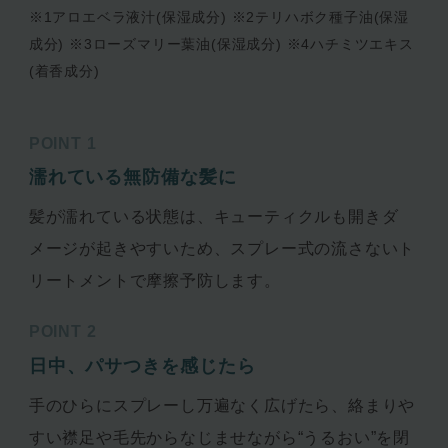
※1アロエベラ液汁(保湿成分) ※2テリハボク種子油(保湿
成分) ※3ローズマリー葉油(保湿成分) ※4ハチミツエキス
(着香成分)
POINT 1
濡れている無防備な髪に
髪が濡れている状態は、キューティクルも開きダ
メージが起きやすいため、スプレー式の流さないト
リートメントで摩擦予防します。
POINT 2
日中、パサつきを感じたら
手のひらにスプレーし万遍なく広げたら、絡まりや
すい襟足や毛先からなじませながら“うるおい”を閉