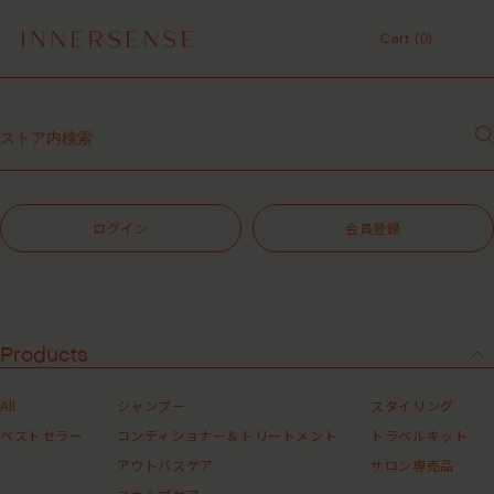
１点以上ご購入で、シャンプーコンディショナーサンプル（２種）プレ
ゼント中！
Cart (
0
)
7,700円（税込）以上ご購入で、「ピュアクラリファイングマスク
59mL」をプレゼント中！
Cart (
0
)
MASHグループの会員ポイントサービスについてのご案内
レビュー1投稿につき30ポイントプレゼント中！
【重要】お盆期間中のお問い合わせと商品配送に関しまして
令和8年熊本地震 被災地支援について
１点以上ご購入で、シャンプーコンディショナーサンプル（２種）プレ
ゼント中！
ログイン
会員登録
7,700円（税込）以上ご購入で、「ピュアクラリファイングマスク
59mL」をプレゼント中！
MASHグループの会員ポイントサービスについてのご案内
レビュー1投稿につき30ポイントプレゼント中！
Products
All
シャンプー
スタイリング
ベストセラー
コンディショナー＆トリートメント
トラベルキット
アウトバスケア
サロン専売品