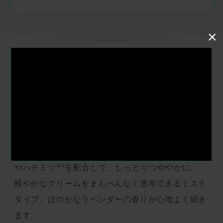
×
Recommended Points
おすすめポイント
傷んでパサつく髪を、しなやかに整える洗い流さな
※1
いトリートメント。
アロエベラ
、タマヌオイル
※2
※3
、ローズマリーオイル
といった植物由来の成分
※4
やハチミツ
を配合して、しっとりつややかに。
軽やかなクリームをまんべんなく塗布できるミスト
タイプ。ほのかなラベンダーの香りが心地よく続き
ます。