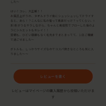
した〜
はい！コレ、大正解！！
お風呂上がりの、タオルドライ後にシュッシュッしてドライす
ると、あら！？こんなに私の髪って素直だっけ？ってくらい、1
本1本がうるサラしながら、ちゃんと美容院でブローした後のよ
うにシルエットもキレイ！！
翌朝も、ひどい寝癖もなく毛先までまとまってて、１日ご機嫌
で過ごせました〜
ボトルも、しっかりサイズなのでコスパ良きなところも気に入
りました〜〜
レビューを書く
レビューはマイページの購入履歴から投稿いただけま
す