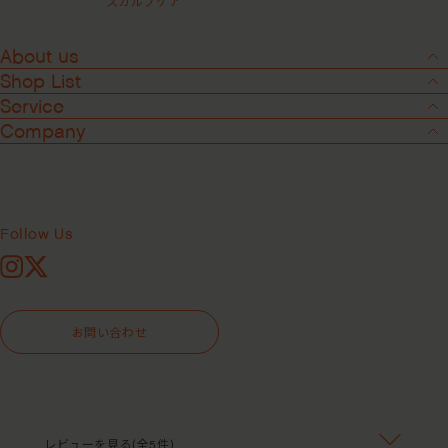
スカルプケア
About us
Shop List
Service
Company
Follow Us
Instagram
X
3
-
8
お問い合わせ
スイートスピリットリーブインコン
ディショナー ＜洗い流さないヘアト
リートメント＞
レビューを見る(全5件)