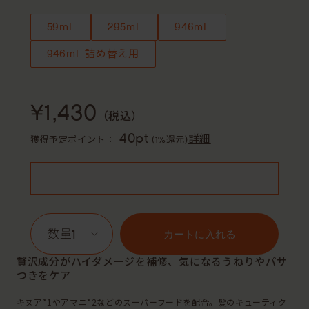
59mL
295mL
946mL
946mL 詰め替え用
¥1,430
（税込）
40pt
詳細
獲得予定ポイント：
(1%還元)
1
カートに入れる
贅沢成分がハイダメージを補修、気になるうねりやパサ
つきをケア
キヌア*1やアマニ*2などのスーパーフードを配合。髪のキューティク