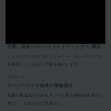
きをオン。
※1シア脂 ※2ヤシ油 ※3アマニ種子油 ※4加水分解キノア
種子（すべて保湿成分）
POINT 1
毛髪、頭皮への“ハイドレイティング”に着目
ノンシリコンのコンディショナー。キューティクル
を保護し、うるおいで髪を満たします。
POINT 2
スーパーフード由来の補修成分
毛髪の構成成分であるタンパク質を植物由来成分で
補ない、なめらかな指通りに。