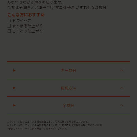
ルを守りながら輝きを届けます。
*1加水分解キノア種子 *2アマニ種子油 いずれも保湿成分
こんな方におすすめ
□ ドライヘア
□ まとまる仕上がり
□ しっとり仕上がり
キー成分
使用方法
全成分
●パッケージはリニューアル等の理由により、写真と異なる場合がございます。
●パッケージのリニューアル等の理由により、成分・処方が記載と異なる場合がございます。
●予告なくパッケージ仕様が変更になる場合がございます。