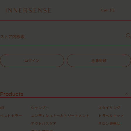
１点以上ご購入で、シャンプーコンディショナーサンプル（２種）プレ
ゼント中！
Cart (
0
)
7,700円（税込）以上ご購入で、「ピュアクラリファイングマスク
59mL」をプレゼント中！
Cart (
0
)
MASHグループの会員ポイントサービスについてのご案内
レビュー1投稿につき30ポイントプレゼント中！
【重要】お盆期間中のお問い合わせと商品配送に関しまして
令和8年熊本地震 被災地支援について
１点以上ご購入で、シャンプーコンディショナーサンプル（２種）プレ
ゼント中！
ログイン
会員登録
7,700円（税込）以上ご購入で、「ピュアクラリファイングマスク
59mL」をプレゼント中！
MASHグループの会員ポイントサービスについてのご案内
レビュー1投稿につき30ポイントプレゼント中！
Products
All
シャンプー
スタイリング
ベストセラー
コンディショナー＆トリートメント
トラベルキット
アウトバスケア
サロン専売品