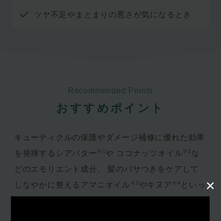
ツヤ不足やまとまりの悪さが気になるとき
Recommended Points
おすすめポイント
キューティクルの保護やダメージ補修に優れた効果
※1
※2
を発揮するシアバター
や
ココナッツオイル
な
どのエモリエント成分、
髪のパサつきをケアして
×
※3
※4
しなやかに整えるアマニオイル
やキヌア
といっ
たスーパーフード由来の成分を配合。
パサつきや
ツヤ不足に悩むハイダメージな髪にリッチなつやめ