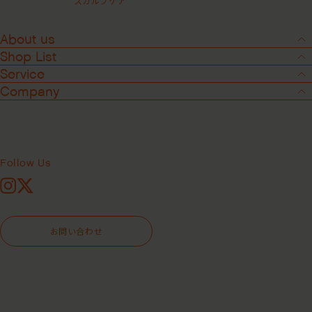
スカルプケア
About us
Shop List
Service
Company
Follow Us
Instagram
X
2
-
7
お問い合わせ
ハイドレイティングクリームコンディ
ショナー ＜ヘアコンディショナー＞
レビューを見る(全2件)