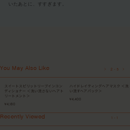
いたあとに、すすぎます。
You May Also Like
3
-
5
コン
ハイドレイティングヘアマスク ＜洗
トゥルーエンライトメントスカ
アト
い流すヘアパック＞
スクラブ ＜頭皮用スクラブ洗浄
¥4,400
¥5,500
Recently Viewed
1
-
1