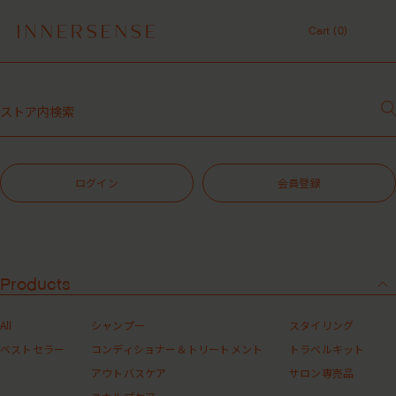
令和8年熊本地震 被災地支援について
Cart (
0
)
１点以上ご購入で、シャンプーコンディショナーサンプル（２種）プレ
ゼント中！
Cart (
0
)
7,700円（税込）以上ご購入で、「ピュアクラリファイングマスク
59mL」をプレゼント中！
MASHグループの会員ポイントサービスについてのご案内
レビュー1投稿につき30ポイントプレゼント中！
【重要】お盆期間中のお問い合わせと商品配送に関しまして
令和8年熊本地震 被災地支援について
ログイン
会員登録
１点以上ご購入で、シャンプーコンディショナーサンプル（２種）プレ
ゼント中！
7,700円（税込）以上ご購入で、「ピュアクラリファイングマスク
59mL」をプレゼント中！
MASHグループの会員ポイントサービスについてのご案内
レビュー1投稿につき30ポイントプレゼント中！
Products
All
シャンプー
スタイリング
ベストセラー
コンディショナー＆トリートメント
トラベルキット
アウトバスケア
サロン専売品