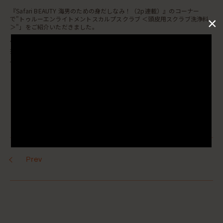
『Safari BEAUTY 海男のための身だしなみ！（2p連載）』のコーナー
×
で"トゥルーエンライトメントスカルプスクラブ ＜頭皮用スクラブ洗浄料
＞"」をご紹介いただきました。
▼商品詳細はこちら
掲載アイテム :
トゥルーエンライトメントスカルプスクラブ ＜頭皮用スク
ラブ洗浄料＞
Prev