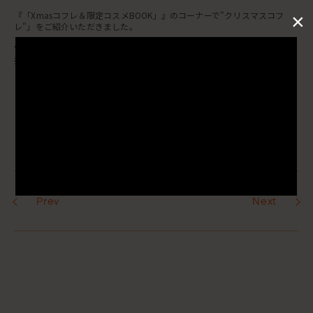
×
『「Xmasコフレ＆限定コスメBOOK」』のコーナーで"クリスマスコフ
レ"」をご紹介いただきました。
▼商品詳細はこちら
掲載アイテム :
クリスマスコフレ ※発売前
Prev
Next