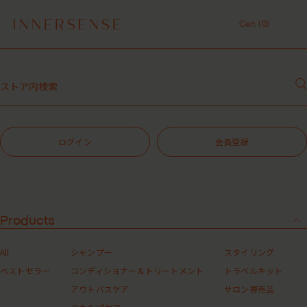
レビュー1投稿につき30ポイントプレゼント中！
Cart (
0
)
【重要】お盆期間中のお問い合わせと商品配送に関しまして
Cart (
0
)
令和8年熊本地震 被災地支援について
１点以上ご購入で、シャンプーコンディショナーサンプル（２種）プレ
ゼント中！
7,700円（税込）以上ご購入で、「ピュアクラリファイングマスク
59mL」をプレゼント中！
MASHグループの会員ポイントサービスについてのご案内
ログイン
会員登録
レビュー1投稿につき30ポイントプレゼント中！
Products
All
シャンプー
スタイリング
ベストセラー
コンディショナー＆トリートメント
トラベルキット
アウトバスケア
サロン専売品