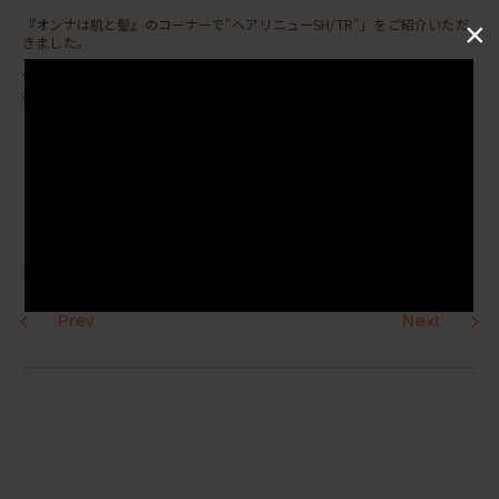
×
『オンナは肌と髪』のコーナーで"ヘアリニューSH/TR"」をご紹介いただ
きました。
▼商品詳細はこちら
掲載アイテム :
ヘアリニューSH/TR
Prev
Next