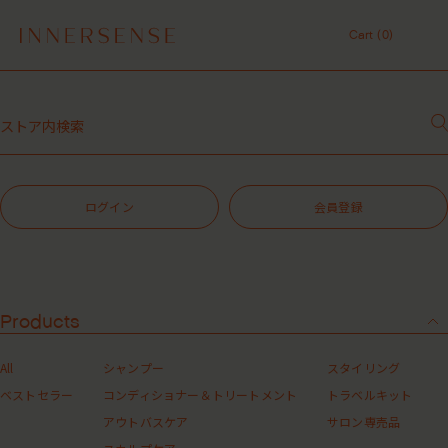
令和8年熊本地震 被災地支援について
Cart (
0
)
１点以上ご購入で、シャンプーコンディショナーサンプル（２種）プレ
ゼント中！
Cart (
0
)
7,700円（税込）以上ご購入で、「ピュアクラリファイングマスク
59mL」をプレゼント中！
MASHグループの会員ポイントサービスについてのご案内
レビュー1投稿につき30ポイントプレゼント中！
【重要】お盆期間中のお問い合わせと商品配送に関しまして
令和8年熊本地震 被災地支援について
ログイン
会員登録
１点以上ご購入で、シャンプーコンディショナーサンプル（２種）プレ
ゼント中！
7,700円（税込）以上ご購入で、「ピュアクラリファイングマスク
59mL」をプレゼント中！
MASHグループの会員ポイントサービスについてのご案内
レビュー1投稿につき30ポイントプレゼント中！
Products
All
シャンプー
スタイリング
ベストセラー
コンディショナー＆トリートメント
トラベルキット
アウトバスケア
サロン専売品