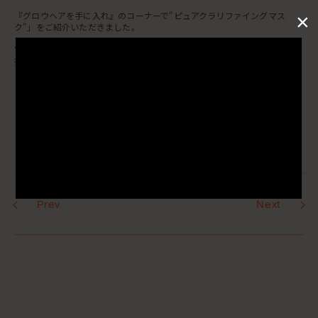
×
『グロウヘアを手に入れ』のコーナーで"ピュアクラリファイングマス
ク"」をご紹介いただきました。
▼商品詳細はこちら
掲載アイテム :
ピュアクラリファイングマスク
Prev
Next