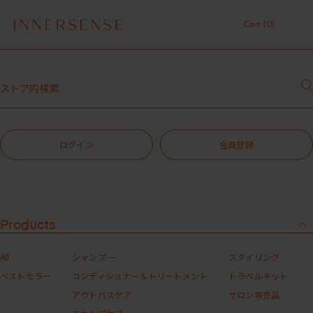
7,700円（税込）以上ご購入で、「ピュアクラリファイングマスク
59mL」をプレゼント中！
Cart (
0
)
MASHグループの会員ポイントサービスについてのご案内
Cart (
0
)
レビュー1投稿につき30ポイントプレゼント中！
【重要】お盆期間中のお問い合わせと商品配送に関しまして
１点以上ご購入で、シャンプーコンディショナーサンプル（２種）プレ
ゼント中！
7,700円（税込）以上ご購入で、「ピュアクラリファイングマスク
59mL」をプレゼント中！
MASHグループの会員ポイントサービスについてのご案内
ログイン
会員登録
レビュー1投稿につき30ポイントプレゼント中！
Products
All
シャンプー
スタイリング
ベストセラー
コンディショナー＆トリートメント
トラベルキット
アウトバスケア
サロン専売品