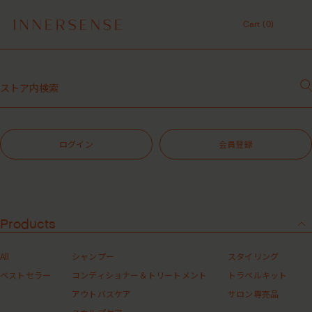
令和8年熊本地震 被災地支援について
Cart (
0
)
１点以上ご購入で、シャンプーコンディショナーサンプル（２種）プレ
ゼント中！
Cart (
0
)
7,700円（税込）以上ご購入で、「ピュアクラリファイングマスク
59mL」をプレゼント中！
MASHグループの会員ポイントサービスについてのご案内
レビュー1投稿につき30ポイントプレゼント中！
ご注文について
【重要】お盆期間中のお問い合わせと商品配送に関しまして
令和8年熊本地震 被災地支援について
ログイン
会員登録
１点以上ご購入で、シャンプーコンディショナーサンプル（２種）プレ
ゼント中！
7,700円（税込）以上ご購入で、「ピュアクラリファイングマスク
59mL」をプレゼント中！
ご注文方法
MASHグループの会員ポイントサービスについてのご案内
レビュー1投稿につき30ポイントプレゼント中！
Products
※お買い物をお楽しみいただくためには、会員登録が必要となります。未登録の場合は新
規会員登録よりご登録のうえ、ご購入ください。
All
シャンプー
スタイリング
ベストセラー
コンディショナー＆トリートメント
トラベルキット
アウトバスケア
サロン専売品
STEP1：ご希望商品を選ぶ