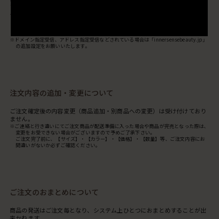
す。
そちらのメールにより、ご購入情報のご確認がいただけます。
（メールが届かない場合はエラーなどにより、ご注文手続きが正常に完了
していない場合がございます）
※ドメイン指定受信、アドレス指定受信などされている場合は「innersensebeauty.jp」
の追加設定をお願いいたします。
注文内容の追加・変更について
ご注文確定後の内容変更（商品追加・別商品への変更）は受け付けており
ません。
※ご連絡と行き違いにてご注文商品が配送準備に入った場合や商品が完売となった際は、
変更をお受できない場合がございますので予めご了承下さい。
ご注文完了前に、【サイズ】・【カラー】・【価格】・【数量】等、ご注文内容にお
間違いがないか必ずご確認ください。
ご注文のおまとめについて
商品の発送はご注文毎となり、システム上ひとつにおまとめすることが出
来かねます。