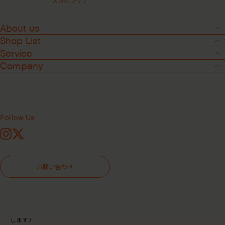
スカルプケア
ご希望の商品ページにて「カートに入れる」をクリックしていただくと、
ご希望商品がショッピングカートに入ります。 その際に注文数をご入力い
ただくと、ご希望の個数ご注文いただけます。
About us
Shop List
Service
Company
STEP2：ご購入手続きに進む
「レジへ進む」をクリックしお進みください。
（ほかの商品も一緒にご購入される際は「買い物を続ける」で元のページ
にお戻りください）
ショッピングカートの中をご確認いただき、もし間違いなどございました
ら再度「カートを見る」よりショッピングカートに戻り修正ください。
Follow Us
Instagram
X
STEP3：商品のお届け先を選択
お問い合わせ
すでにご登録の住所へのお届けをご希望される場合は、リストより選択く
ださい。
新しい住所または別の配送先にお届けをご希望される場合は、プルダウン
より「配送先入力」を選択し、情報を入力ください。
（リストに追加する場合は「配送先情報を保存する」にチェックをお願い
します）