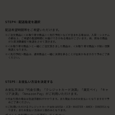
STEP4：配送指定を選択
配送希望時間帯をご希望いただけます。
※ご注文商品に＜お取り寄せ商品＞＜先行予約＞などが含まれる場合は、入荷・システム
の都合上、ご希望の配送時間にお届けできかねる場合がございます。尚、該当の商品
が入荷次第最短で発送をさせて頂きます。
※＜お取り寄せ商品＞と一緒にご注文頂きました商品は、＜お取り寄せ商品＞が揃い次第
発送となります。
※＜先行予約＞商品は、通常商品と一緒に決済を承ることが出来かねますので予めご了承
ください。
STEP5：お支払い方法を決定する
お支払方法は「代金引換」「クレジットカード決済」「楽天ペイ」「キャ
リア決済」「Amazon Pay」がご利用いただけます。
※代金引換の場合は別途手数料がかかります。また現金のみのお支払いとなりますので予
めご了承ください。
※ご利用いただけるクレジットカード会社はVISA・JCB・MASTER・AMEX・DINERSとな
ります。またお支払い方法は１回のみとなります。
ポイントの利用について選択してください。