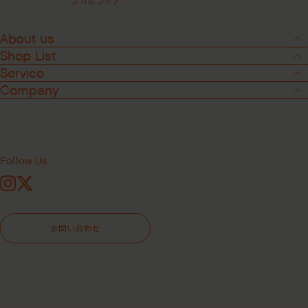
スカルプケア
About us
再入荷お知らせメールについて
Shop List
Service
完売になった商品や、欠品中の商品が再入荷された際に、入荷のお知らせ
をするメールサービスです。
Company
商品によっては都合により再入荷されず、販売が終了する場合がございま
す。その際のご連絡はいたしませんのであらかじめご了承ください。
※再入荷お知らせメールは、商品の再入荷をお知らせするもので、予約・商品確保はでき
ません。
※商品の入荷数により、再入荷メールが届いてからサイトをご覧いただくまでの間に、完
売になる場合がございます。
Follow Us
Instagram
X
入荷お知らせメールについて
お問い合わせ
販売前の商品の販売がスタートしたら、販売開始をお知らせするメールサ
ービスです。
※入荷お知らせメールは、商品の入荷をお知らせするもので、予約・商品確保はできませ
ん。
※商品の入荷数により、入荷メールが届いてからサイトをご覧いただくまでの間に、完売
になる場合がございます。