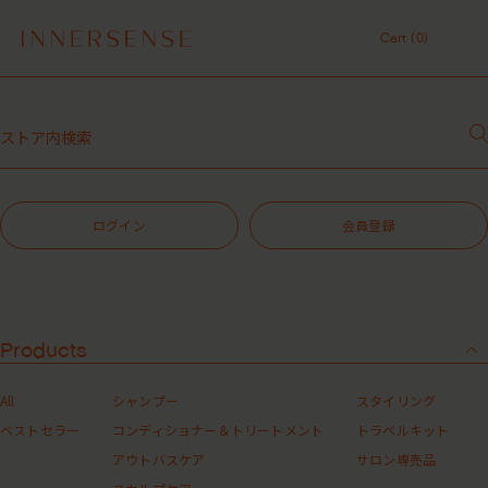
令和8年熊本地震 被災地支援について
Cart (
0
)
１点以上ご購入で、シャンプーコンディショナーサンプル（２種）プレ
ゼント中！
Cart (
0
)
7,700円（税込）以上ご購入で、「ピュアクラリファイングマスク
59mL」をプレゼント中！
MASHグループの会員ポイントサービスについてのご案内
レビュー1投稿につき30ポイントプレゼント中！
メルマガについて
【重要】お盆期間中のお問い合わせと商品配送に関しまして
令和8年熊本地震 被災地支援について
ログイン
会員登録
１点以上ご購入で、シャンプーコンディショナーサンプル（２種）プレ
ゼント中！
7,700円（税込）以上ご購入で、「ピュアクラリファイングマスク
59mL」をプレゼント中！
メルマガについて
MASHグループの会員ポイントサービスについてのご案内
当ウェブストアを含むマッシュビューティーラボサイトの各メールマガジ
レビュー1投稿につき30ポイントプレゼント中！
Products
ンのご登録が可能となります。
各サイトでしか購入できない限定商品やプレゼント、新商品情報、キャン
ペーン告知、お得なお知らせなどを随時配信いたします。
All
シャンプー
スタイリング
※メールマガジンの停止をご希望の方は、メールマガジン登録ページまたはマイページの
ベストセラー
「登録情報の変更」より配信停止希望のメルマガのチェックを外した後更新をしてく
コンディショナー＆トリートメント
トラベルキット
ださい。
アウトバスケア
サロン専売品
※MASHグループのお知らせを希望の方は こちらからご登録ください。