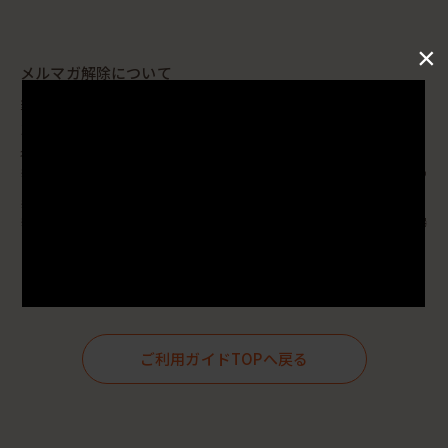
×
メルマガ解除について
当ウェブストアを含むマッシュビューティーラボサイトの各メールマガジ
ン、すべて解除の場合はメールマガジンページのすべてのチェックを外し
てください。 一部のメルマガの解除をご希望の場合は、解除希望のサイト
名からチェックを外してください。
※メールマガジン登録ページまたはマイページの「登録情報の変更」より配信停止希望の
メルマガのチェックを外した後更新をしてください。
※MASHグループのお知らせ停止希望の方は
こちら
からご登録ください。
※オフィシャルオンラインストアのメールマガジンの解除には退会から数週間いただく場
合がございます。メールマガジンの解除後に退会手続きされることをお勧めします。
メールマガジン解除は
こちら
ご利用ガイドTOPへ戻る