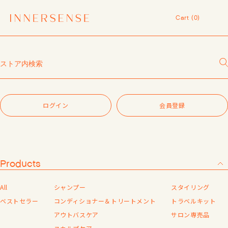
令和8年熊本地震 被災地支援について
Cart (
0
)
１点以上ご購入で、シャンプーコンディショナーサンプル（２種）プレ
ゼント中！
Cart (
0
)
7,700円（税込）以上ご購入で、「ピュアクラリファイングマスク
59mL」をプレゼント中！
ログイン
MASHグループの会員ポイントサービスについてのご案内
レビュー1投稿につき30ポイントプレゼント中！
ログインIDをお持ちの方、こちらからログインを行ってください。
【重要】お盆期間中のお問い合わせと商品配送に関しまして
※会員システムへ遷移します。
令和8年熊本地震 被災地支援について
ログイン
会員登録
１点以上ご購入で、シャンプーコンディショナーサンプル（２種）プレ
ログイン
ゼント中！
7,700円（税込）以上ご購入で、「ピュアクラリファイングマスク
59mL」をプレゼント中！
パスワードをお忘れの方
MASHグループの会員ポイントサービスについてのご案内
レビュー1投稿につき30ポイントプレゼント中！
Products
新規会員登録
All
シャンプー
スタイリング
会員登録がお済みでない方は「会員登録する」をタップしていただき、
ベストセラー
コンディショナー＆トリートメント
トラベルキット
外部サイトに新規会員登録を行ってください。
アウトバスケア
サロン専売品
※会員システムへ遷移します。