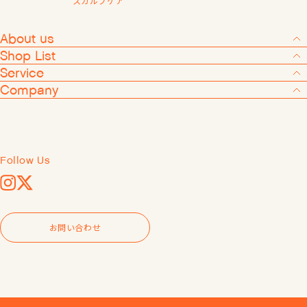
スカルプケア
会員登録する
About us
Shop List
Service
Company
Products
About us
Shop List
Follow Us
Service
Instagram
X
Company
お問い合わせ
Follow Us
Instagram
X