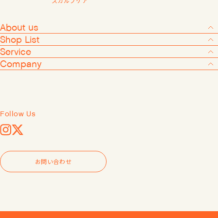
スカルプケア
Company
About us
Shop List
Service
Follow Us
Company
Instagram
X
GO GREEN MEMBER'S 公式ア
プリ
Follow Us
会員証の表示や新商品、キャン
Instagram
X
ペーン情報、お得なクーポンも
このアプリで。
Apple Store
Google Play
お問い合わせ
お問い合わせ