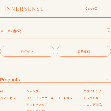
令和8年熊本地震 被災地支援について
Cart (
0
)
１点以上ご購入で、シャンプーコンディショナーサンプル（２種）プレ
ゼント中！
Cart (
0
)
7,700円（税込）以上ご購入で、「ピュアクラリファイングマスク
59mL」をプレゼント中！
エラー
MASHグループの会員ポイントサービスについてのご案内
レビュー1投稿につき30ポイントプレゼント中！
大変申し訳ございませんが、お時間空けて再度お試しください。
【重要】お盆期間中のお問い合わせと商品配送に関しまして
令和8年熊本地震 被災地支援について
ログイン
会員登録
１点以上ご購入で、シャンプーコンディショナーサンプル（２種）プレ
トップページへ
ゼント中！
7,700円（税込）以上ご購入で、「ピュアクラリファイングマスク
59mL」をプレゼント中！
MASHグループの会員ポイントサービスについてのご案内
レビュー1投稿につき30ポイントプレゼント中！
Products
Products
All
シャンプー
スタイリング
About us
ベストセラー
コンディショナー＆トリートメント
トラベルキット
Shop List
アウトバスケア
サロン専売品
Service