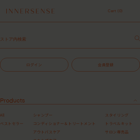
令和8年熊本地震 被災地支援について
１点以上ご購入で、シャンプーコンディショナーサンプル（２種）プレ
Cart (
0
)
ゼント中！
7,700円（税込）以上ご購入で、「ピュアクラリファイングマスク
Cart (
0
)
59mL」をプレゼント中！
MASHグループの会員ポイントサービスについてのご案内
サロン専売品
レビュー1投稿につき30ポイントプレゼント中！
【重要】お盆期間中のお問い合わせと商品配送に関しまして
令和8年熊本地震 被災地支援について
１点以上ご購入で、シャンプーコンディショナーサンプル（２種）プレ
ログイン
会員登録
ゼント中！
7,700円（税込）以上ご購入で、「ピュアクラリファイングマスク
59mL」をプレゼント中！
MASHグループの会員ポイントサービスについてのご案内
レビュー1投稿につき30ポイントプレゼント中！
Products
All
シャンプー
スタイリング
ベストセラー
コンディショナー＆トリートメント
トラベルキット
アウトバスケア
サロン専売品