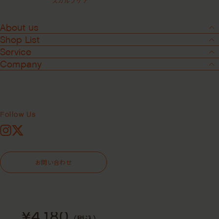
スカルプケア
About us
Shop List
Service
Company
2
-
4
クワイエットカームカールコントロー
ル ＜スタイリングクリーム＞
Follow Us
Instagram
X
295mL
946mL
お問い合わせ
946mL 詰め替え用
¥4,180