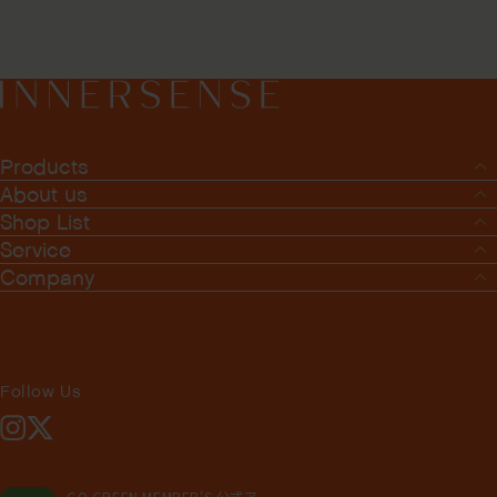
Products
About us
Shop List
Service
Company
Follow Us
Instagram
X
GO GREEN MEMBER'S 公式ア