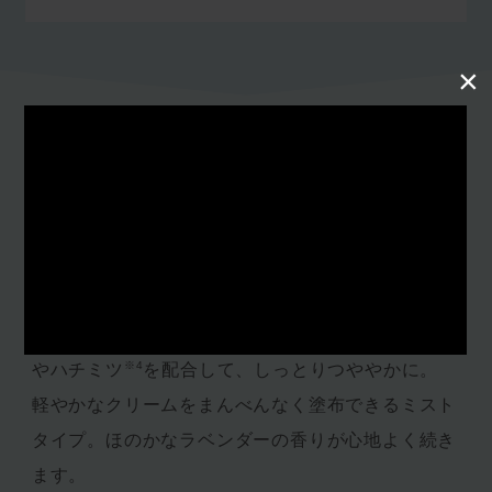
×
Recommended Points
おすすめポイント
傷んでパサつく髪を、しなやかに整える洗い流さな
※1
いトリートメント。
アロエベラ
、タマヌオイル
※2
※3
、ローズマリーオイル
といった植物由来の成分
※4
やハチミツ
を配合して、しっとりつややかに。
軽やかなクリームをまんべんなく塗布できるミスト
タイプ。ほのかなラベンダーの香りが心地よく続き
ます。