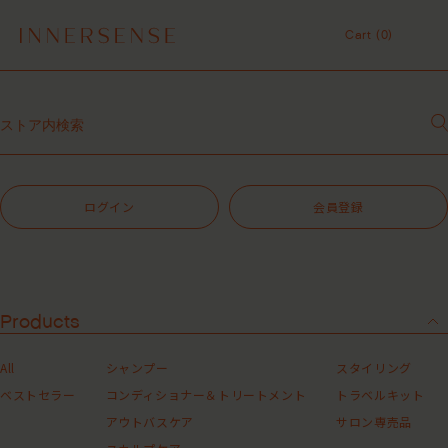
１点以上ご購入で、シャンプーコンディショナーサンプル（２種）プレ
ゼント中！
Cart (
0
)
7,700円（税込）以上ご購入で、「ピュアクラリファイングマスク
59mL」をプレゼント中！
Cart (
0
)
MASHグループの会員ポイントサービスについてのご案内
レビュー1投稿につき30ポイントプレゼント中！
【重要】お盆期間中のお問い合わせと商品配送に関しまして
令和8年熊本地震 被災地支援について
１点以上ご購入で、シャンプーコンディショナーサンプル（２種）プレ
ゼント中！
ログイン
会員登録
7,700円（税込）以上ご購入で、「ピュアクラリファイングマスク
59mL」をプレゼント中！
MASHグループの会員ポイントサービスについてのご案内
レビュー1投稿につき30ポイントプレゼント中！
Products
All
シャンプー
スタイリング
ベストセラー
コンディショナー＆トリートメント
トラベルキット
アウトバスケア
サロン専売品