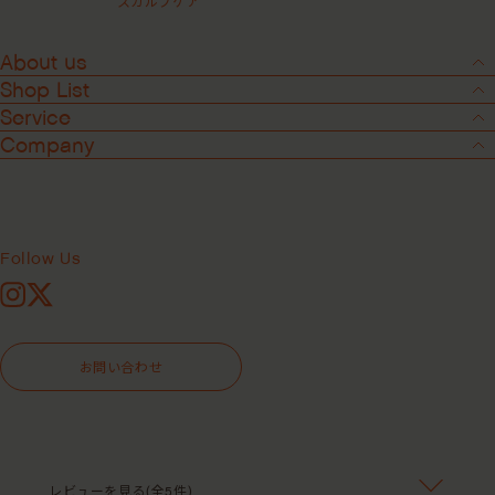
スカルプケア
About us
Shop List
Service
Company
Follow Us
Instagram
X
3
-
8
お問い合わせ
スイートスピリットリーブインコン
ディショナー ＜洗い流さないヘアト
リートメント＞
レビューを見る(全5件)