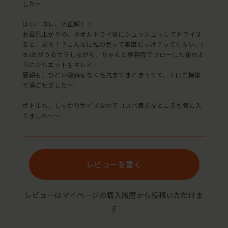
した〜
はい！コレ、大正解！！
お風呂上がりの、タオルドライ後にシュッシュッしてドライす
ると、あら！？こんなに私の髪って素直だっけ？ってくらい、1
本1本がうるサラしながら、ちゃんと美容院でブローした後のよ
うにシルエットもキレイ！！
翌朝も、ひどい寝癖もなく毛先までまとまってて、１日ご機嫌
で過ごせました〜
ボトルも、しっかりサイズなのでコスパ良きなところも気に入
りました〜〜
レビューを書く
レビューはマイページの購入履歴から投稿いただけま
す