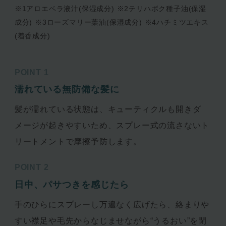
※1アロエベラ液汁(保湿成分) ※2テリハボク種子油(保湿
成分) ※3ローズマリー葉油(保湿成分) ※4ハチミツエキス
(着香成分)
POINT 1
濡れている無防備な髪に
髪が濡れている状態は、キューティクルも開きダ
メージが起きやすいため、スプレー式の流さないト
リートメントで摩擦予防します。
POINT 2
日中、パサつきを感じたら
手のひらにスプレーし万遍なく広げたら、絡まりや
すい襟足や毛先からなじませながら“うるおい”を閉