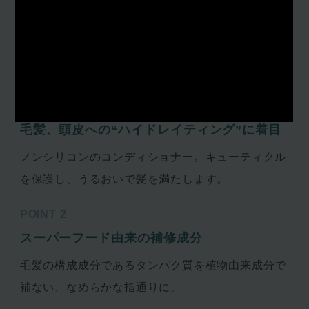
きをオン。
※1シア脂 ※2ヤシ油 ※3アマニ種子油 ※4加水分解キノア
種子（すべて保湿成分）
POINT 1
毛髪、頭皮への“ハイドレイティング”に着目
ノンシリコンのコンディショナー。キューティクル
を保護し、うるおいで髪を満たします。
POINT 2
スーパーフード由来の補修成分
毛髪の構成成分であるタンパク質を植物由来成分で
補ない、なめらかな指通りに。