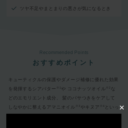
ツヤ不足やまとまりの悪さが気になるとき
Recommended Points
おすすめポイント
キューティクルの保護やダメージ補修に優れた効果
※1
※2
を発揮するシアバター
や
ココナッツオイル
な
どのエモリエント成分、
髪のパサつきをケアして
×
※3
※4
しなやかに整えるアマニオイル
やキヌア
といっ
たスーパーフード由来の成分を配合。
パサつきや
ツヤ不足に悩むハイダメージな髪にリッチなつやめ