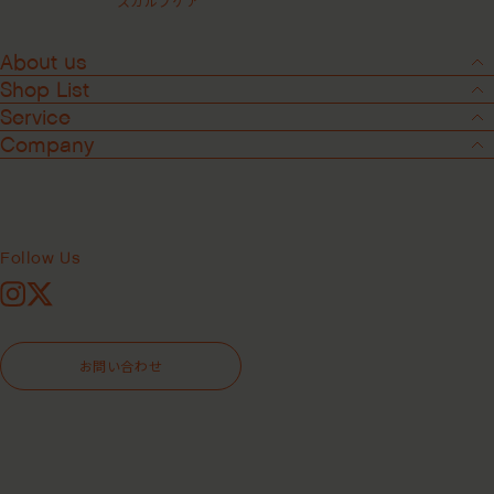
スカルプケア
About us
Shop List
Service
Company
Follow Us
Instagram
X
6
-
7
お問い合わせ
ハイドレイティングクリームコンディ
ショナー ＜ヘアコンディショナー＞
レビューを見る(全2件)