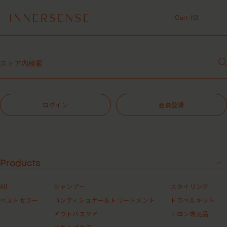
１点以上ご購入で、シャンプーコンディショナーサンプル（２種）プレ
ゼント中！
Cart (
0
)
7,700円（税込）以上ご購入で、「ピュアクラリファイングマスク
59mL」をプレゼント中！
Cart (
0
)
MASHグループの会員ポイントサービスについてのご案内
レビュー1投稿につき30ポイントプレゼント中！
【重要】お盆期間中のお問い合わせと商品配送に関しまして
令和8年熊本地震 被災地支援について
１点以上ご購入で、シャンプーコンディショナーサンプル（２種）プレ
ゼント中！
ログイン
会員登録
7,700円（税込）以上ご購入で、「ピュアクラリファイングマスク
59mL」をプレゼント中！
MASHグループの会員ポイントサービスについてのご案内
レビュー1投稿につき30ポイントプレゼント中！
Products
All
シャンプー
スタイリング
ベストセラー
コンディショナー＆トリートメント
トラベルキット
アウトバスケア
サロン専売品