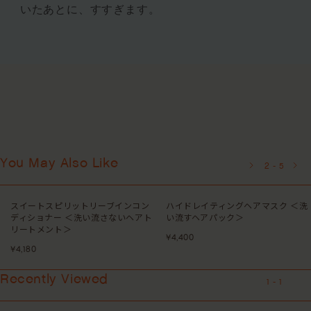
いたあとに、すすぎます。
You May Also Like
3
-
5
ン
ハイドレイティングヘアマスク ＜洗
トゥルーエンライトメントスカル
ト
い流すヘアパック＞
スクラブ ＜頭皮用スクラブ洗浄料
¥4,400
¥5,500
Recently Viewed
1
-
1