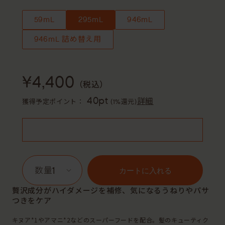
59mL
295mL
946mL
946mL 詰め替え用
¥4,400
（税込）
40pt
詳細
獲得予定ポイント：
(1%還元)
1
カートに入れる
贅沢成分がハイダメージを補修、気になるうねりやパサ
つきをケア
キヌア*1やアマニ*2などのスーパーフードを配合。髪のキューティク