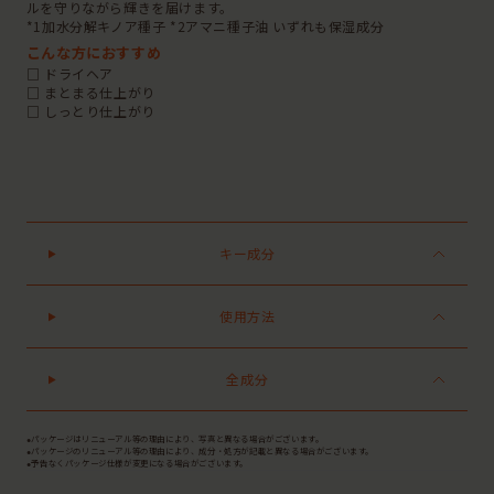
ルを守りながら輝きを届けます。
*1加水分解キノア種子 *2アマニ種子油 いずれも保湿成分
こんな方におすすめ
□ ドライヘア
□ まとまる仕上がり
□ しっとり仕上がり
キー成分
使用方法
全成分
●パッケージはリニューアル等の理由により、写真と異なる場合がございます。
●パッケージのリニューアル等の理由により、成分・処方が記載と異なる場合がございます。
●予告なくパッケージ仕様が変更になる場合がございます。