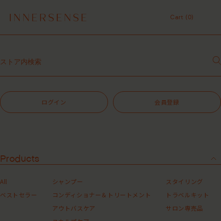
令和8年熊本地震 被災地支援について
Cart (
0
)
１点以上ご購入で、シャンプーコンディショナーサンプル（２種）プレ
ゼント中！
Cart (
0
)
7,700円（税込）以上ご購入で、「ピュアクラリファイングマスク
59mL」をプレゼント中！
MASHグループの会員ポイントサービスについてのご案内
サロン専売品
レビュー1投稿につき30ポイントプレゼント中！
【重要】お盆期間中のお問い合わせと商品配送に関しまして
令和8年熊本地震 被災地支援について
ログイン
会員登録
１点以上ご購入で、シャンプーコンディショナーサンプル（２種）プレ
ゼント中！
7,700円（税込）以上ご購入で、「ピュアクラリファイングマスク
59mL」をプレゼント中！
MASHグループの会員ポイントサービスについてのご案内
レビュー1投稿につき30ポイントプレゼント中！
Products
All
シャンプー
スタイリング
ベストセラー
コンディショナー＆トリートメント
トラベルキット
アウトバスケア
サロン専売品