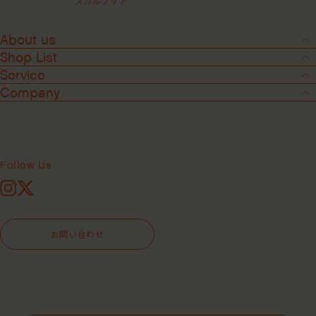
スカルプケア
About us
Shop List
Service
Company
2
-
4
ブライトバランスコンディショナー ＜
ヘアコンディショナー＞
Follow Us
Instagram
X
295mL
946mL
お問い合わせ
¥4,620
（税込）