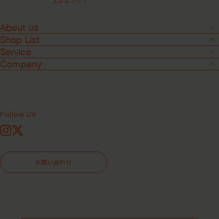
スカルプケア
About us
Shop List
Service
Company
2
-
3
ブライトバランスヘアバス ＜シャン
プー＞
Follow Us
Instagram
X
295mL
946mL
お問い合わせ
¥4,400
（税込）