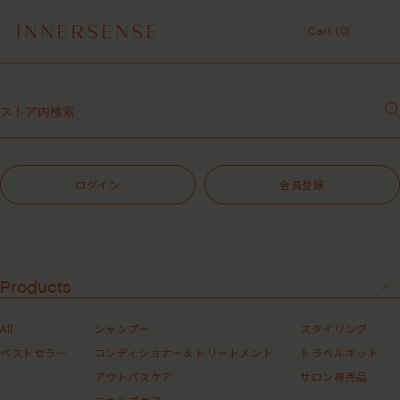
令和8年熊本地震 被災地支援について
Cart (
0
)
１点以上ご購入で、シャンプーコンディショナーサンプル（２種）プレ
ゼント中！
Cart (
0
)
7,700円（税込）以上ご購入で、「ピュアクラリファイングマスク
59mL」をプレゼント中！
MASHグループの会員ポイントサービスについてのご案内
サロン専売品
レビュー1投稿につき30ポイントプレゼント中！
【重要】お盆期間中のお問い合わせと商品配送に関しまして
令和8年熊本地震 被災地支援について
ログイン
会員登録
１点以上ご購入で、シャンプーコンディショナーサンプル（２種）プレ
ゼント中！
7,700円（税込）以上ご購入で、「ピュアクラリファイングマスク
59mL」をプレゼント中！
MASHグループの会員ポイントサービスについてのご案内
レビュー1投稿につき30ポイントプレゼント中！
Products
All
シャンプー
スタイリング
ベストセラー
コンディショナー＆トリートメント
トラベルキット
アウトバスケア
サロン専売品