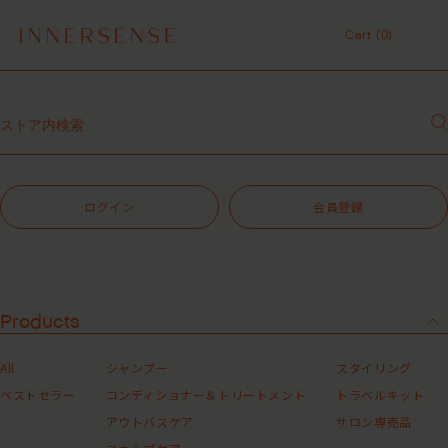
令和8年熊本地震 被災地支援について
Cart (
0
)
１点以上ご購入で、シャンプーコンディショナーサンプル（２種）プレ
ゼント中！
Cart (
0
)
7,700円（税込）以上ご購入で、「ピュアクラリファイングマスク
59mL」をプレゼント中！
MASHグループの会員ポイントサービスについてのご案内
サロン専売品
レビュー1投稿につき30ポイントプレゼント中！
【重要】お盆期間中のお問い合わせと商品配送に関しまして
令和8年熊本地震 被災地支援について
ログイン
会員登録
１点以上ご購入で、シャンプーコンディショナーサンプル（２種）プレ
ゼント中！
7,700円（税込）以上ご購入で、「ピュアクラリファイングマスク
59mL」をプレゼント中！
MASHグループの会員ポイントサービスについてのご案内
レビュー1投稿につき30ポイントプレゼント中！
Products
All
シャンプー
スタイリング
ベストセラー
コンディショナー＆トリートメント
トラベルキット
アウトバスケア
サロン専売品