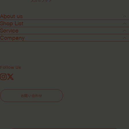
スカルプケア
About us
Shop List
Service
Company
2
-
3
セレニティスムージングクリーム ＜ヘ
アミルク＞
Follow Us
Instagram
X
177mL
946mL
お問い合わせ
¥4,180
（税込）