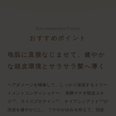
Recommended Points
おすすめポイント
地肌に直接なじませて、健やか
な頭皮環境とサラサラ髪へ導く
ヘアダメージを補修して、しっかり保湿するトリー
トメントコンディショナー。
発酵ヤナギ樹皮エキ
※1
※2
※3
ス
、ライスプロテイン
、ナイアシンアミド
が
頭皮を健やかにし、
フケやかゆみを抑えて、頭皮