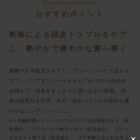
Recommended Points
おすすめポイント
乾燥による頭皮トラブルをケア
し、艶やかで健やかな髪へ導く
※1
発酵ヤナギ樹皮エキス
、グリーンコーヒー豆エキ
※2
※3
ス
、パンプキンシードオイル
が
フケやかゆみ
を抑えて、頭皮をすっきりと洗いながら保湿。
頭
皮の肌荒れを防ぎ、水分・油分バランスの取れた健
やかなコンディションに。
※1 乳酸桿菌／サリックスプルプレア樹皮発酵エキス（保
湿成分） ※2 コーヒー種子エキス（保湿成分） ※3 ペ
×
ポカボチャ種子油（保湿成分） ※4 年齢に応じたお手入