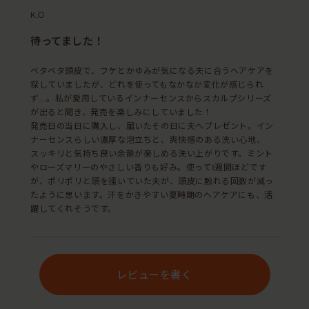
K.O
待ってました！
ベタベタ頭皮で、フケとかゆみが気になる夫に合うヘアケアを
探していましたが、どれを使ってもなかなか変化が感じられ
ず…。私が愛用しているインナーセンスからスカルプシリーズ
が出ると聞き、発売を楽しみにしていました！
発売日の当日に購入し、届いたその日に夫へプレゼント。イン
ナーセンスらしい濃厚な泡立ちと、爽快感のある洗い心地、
スッキリと気持ち良い余韻が楽しめる洗い上がりです。ミント
やローズマリーのやさしい香りも好み。使って1週間ほどです
が、ポリポリと頭を掻いていた夫が、頭皮に触れる回数が減っ
たように思います。汗をかきやすい夏時期のヘアケアにも、活
躍してくれそうです。
レビューを書く