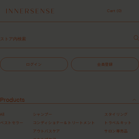
１点以上ご購入で、シャンプーコンディショナーサンプル（２種）プレ
ゼント中！
Cart (
0
)
7,700円（税込）以上ご購入で、「ピュアクラリファイングマスク
59mL」をプレゼント中！
Cart (
0
)
MASHグループの会員ポイントサービスについてのご案内
レビュー1投稿につき30ポイントプレゼント中！
【重要】お盆期間中のお問い合わせと商品配送に関しまして
令和8年熊本地震 被災地支援について
１点以上ご購入で、シャンプーコンディショナーサンプル（２種）プレ
ゼント中！
ログイン
会員登録
7,700円（税込）以上ご購入で、「ピュアクラリファイングマスク
59mL」をプレゼント中！
MASHグループの会員ポイントサービスについてのご案内
レビュー1投稿につき30ポイントプレゼント中！
Products
All
シャンプー
スタイリング
ベストセラー
コンディショナー＆トリートメント
トラベルキット
アウトバスケア
サロン専売品