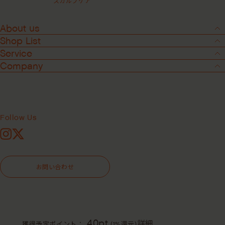
スカルプケア
About us
Shop List
Service
Company
2
-
4
ヘアリニュースカルプヘアバス ＜シャ
ンプー＞
Follow Us
レビューを見る(全1件)
Instagram
X
295mL
59mL
お問い合わせ
¥4,400
（税込）
40pt
詳細
獲得予定ポイント：
(1%還元)