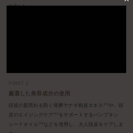
れのこと
POINT 1
頭皮バランスを整えたい方へ
うるおい不足を感じる大人頭皮。取りすぎない洗浄
成分とクリーミーな泡で『守り洗い』をしながら、
１日の汚れを落としましょう。
POINT 2
厳選した美容成分の使用
※1
頭皮の肌荒れを防ぐ発酵ヤナギ樹皮エキス
や、頭
※4
皮のエイジングケア
をサポートするパンプキン
※3
シードオイル
などを使用し、大人頭皮をケアしま