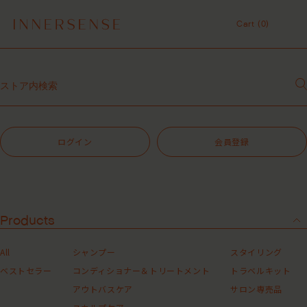
7,700円（税込）以上ご購入で、「ピュアクラリファイングマスク
59mL」をプレゼント中！
Cart (
0
)
MASHグループの会員ポイントサービスについてのご案内
Cart (
0
)
レビュー1投稿につき30ポイントプレゼント中！
【重要】お盆期間中のお問い合わせと商品配送に関しまして
サロン専売品
１点以上ご購入で、シャンプーコンディショナーサンプル（２種）プレ
ゼント中！
7,700円（税込）以上ご購入で、「ピュアクラリファイングマスク
59mL」をプレゼント中！
MASHグループの会員ポイントサービスについてのご案内
ログイン
会員登録
レビュー1投稿につき30ポイントプレゼント中！
Products
All
シャンプー
スタイリング
ベストセラー
コンディショナー＆トリートメント
トラベルキット
アウトバスケア
サロン専売品