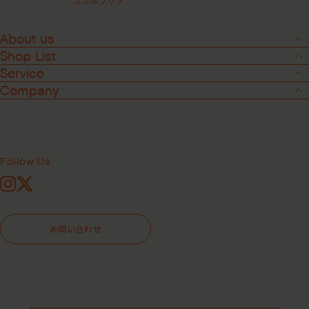
スカルプケア
About us
Shop List
Service
Company
2
-
3
アイクリエイトカールメモリー ＜スタ
イリングジェル＞
Follow Us
Instagram
X
295mL
946mL
お問い合わせ
¥4,180
（税込）