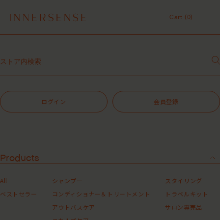
令和8年熊本地震 被災地支援について
１点以上ご購入で、シャンプーコンディショナーサンプル（２種）プレ
Cart (
0
)
ゼント中！
7,700円（税込）以上ご購入で、「ピュアクラリファイングマスク
Cart (
0
)
59mL」をプレゼント中！
MASHグループの会員ポイントサービスについてのご案内
レビュー1投稿につき30ポイントプレゼント中！
【重要】お盆期間中のお問い合わせと商品配送に関しまして
令和8年熊本地震 被災地支援について
１点以上ご購入で、シャンプーコンディショナーサンプル（２種）プレ
ログイン
会員登録
ゼント中！
7,700円（税込）以上ご購入で、「ピュアクラリファイングマスク
59mL」をプレゼント中！
MASHグループの会員ポイントサービスについてのご案内
レビュー1投稿につき30ポイントプレゼント中！
Products
All
シャンプー
スタイリング
ベストセラー
コンディショナー＆トリートメント
トラベルキット
アウトバスケア
サロン専売品