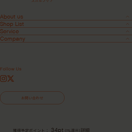
スカルプケア
About us
Shop List
Service
Company
2
-
6
ハーモニックトリートメントオイル ＜
化粧油＞
Follow Us
Instagram
X
29mL
118mL
473mL
お問い合わせ
¥3,740
（税込）
34pt
詳細
獲得予定ポイント：
(1%還元)