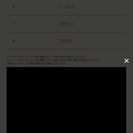
キー成分
使用方法
全成分
×
●パッケージはリニューアル等の理由により、写真と異なる場合がございます。
●パッケージのリニューアル等の理由により、成分・処方が記載と異なる場合がございます。
●予告なくパッケージ仕様が変更になる場合がございます。
Reviews
レビューを書く