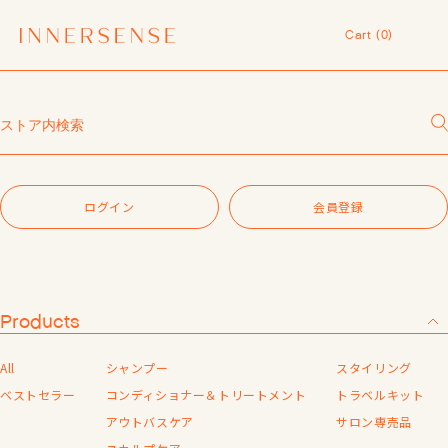
令和8年熊本地震 被災地支援について
Cart (
0
)
１点以上ご購入で、シャンプーコンディショナーサンプル（２種）プレ
ゼント中！
Cart (
0
)
7,700円（税込）以上ご購入で、「ピュアクラリファイングマスク
59mL」をプレゼント中！
ログイン
MASHグループの会員ポイントサービスについてのご案内
レビュー1投稿につき30ポイントプレゼント中！
ログインIDをお持ちの方、こちらからログインを行ってください。
【重要】お盆期間中のお問い合わせと商品配送に関しまして
※会員システムへ遷移します。
令和8年熊本地震 被災地支援について
ログイン
会員登録
１点以上ご購入で、シャンプーコンディショナーサンプル（２種）プレ
ログイン
ゼント中！
7,700円（税込）以上ご購入で、「ピュアクラリファイングマスク
59mL」をプレゼント中！
パスワードをお忘れの方
MASHグループの会員ポイントサービスについてのご案内
レビュー1投稿につき30ポイントプレゼント中！
Products
新規会員登録
All
シャンプー
スタイリング
会員登録がお済みでない方は「会員登録する」をタップしていただき、
ベストセラー
コンディショナー＆トリートメント
トラベルキット
外部サイトに新規会員登録を行ってください。
アウトバスケア
サロン専売品
※会員システムへ遷移します。