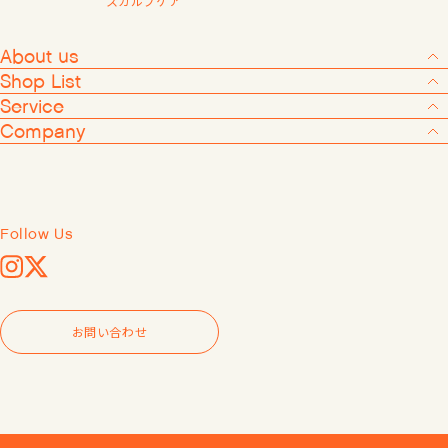
スカルプケア
会員登録する
About us
Shop List
Service
Company
Products
About us
Shop List
Follow Us
Service
Instagram
X
Company
お問い合わせ
Follow Us
Instagram
X