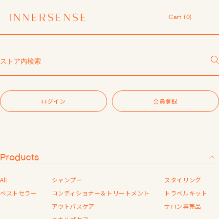
令和8年熊本地震 被災地支援について
Cart (
0
)
１点以上ご購入で、シャンプーコンディショナーサンプル（２種）プレ
ゼント中！
Cart (
0
)
7,700円（税込）以上ご購入で、「ピュアクラリファイングマスク
59mL」をプレゼント中！
ログイン
MASHグループの会員ポイントサービスについてのご案内
レビュー1投稿につき30ポイントプレゼント中！
ログインIDをお持ちの方、こちらからログインを行ってください。
【重要】お盆期間中のお問い合わせと商品配送に関しまして
※会員システムへ遷移します。
令和8年熊本地震 被災地支援について
ログイン
会員登録
１点以上ご購入で、シャンプーコンディショナーサンプル（２種）プレ
ログイン
ゼント中！
7,700円（税込）以上ご購入で、「ピュアクラリファイングマスク
59mL」をプレゼント中！
パスワードをお忘れの方
MASHグループの会員ポイントサービスについてのご案内
レビュー1投稿につき30ポイントプレゼント中！
Products
新規会員登録
All
シャンプー
スタイリング
会員登録がお済みでない方は「会員登録する」をタップしていただき、
ベストセラー
コンディショナー＆トリートメント
トラベルキット
外部サイトに新規会員登録を行ってください。
アウトバスケア
サロン専売品
※会員システムへ遷移します。