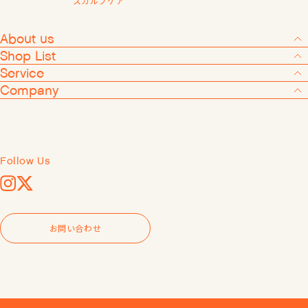
スカルプケア
会員登録する
About us
Shop List
Service
Company
Products
About us
Shop List
Follow Us
Service
Instagram
X
Company
お問い合わせ
Follow Us
Instagram
X