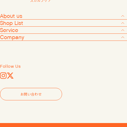
スカルプケア
会員登録する
About us
Shop List
Service
Company
Products
About us
Shop List
Follow Us
Service
Instagram
X
Company
お問い合わせ
Follow Us
Instagram
X