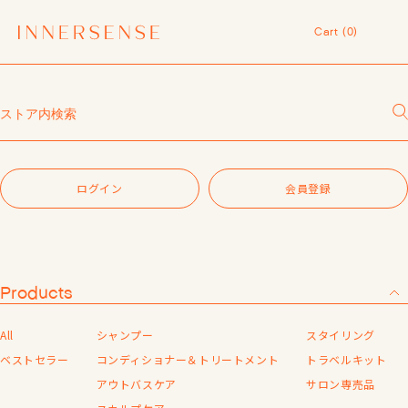
令和8年熊本地震 被災地支援について
Cart (
0
)
１点以上ご購入で、シャンプーコンディショナーサンプル（２種）プレ
ゼント中！
Cart (
0
)
7,700円（税込）以上ご購入で、「ピュアクラリファイングマスク
59mL」をプレゼント中！
ログイン
MASHグループの会員ポイントサービスについてのご案内
レビュー1投稿につき30ポイントプレゼント中！
ログインIDをお持ちの方、こちらからログインを行ってください。
【重要】お盆期間中のお問い合わせと商品配送に関しまして
※会員システムへ遷移します。
令和8年熊本地震 被災地支援について
ログイン
会員登録
１点以上ご購入で、シャンプーコンディショナーサンプル（２種）プレ
ログイン
ゼント中！
7,700円（税込）以上ご購入で、「ピュアクラリファイングマスク
59mL」をプレゼント中！
パスワードをお忘れの方
MASHグループの会員ポイントサービスについてのご案内
レビュー1投稿につき30ポイントプレゼント中！
Products
新規会員登録
All
シャンプー
スタイリング
会員登録がお済みでない方は「会員登録する」をタップしていただき、
ベストセラー
コンディショナー＆トリートメント
トラベルキット
外部サイトに新規会員登録を行ってください。
アウトバスケア
サロン専売品
※会員システムへ遷移します。